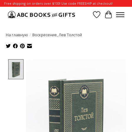
Free shipping on orders over $100! Use code FREESHIP at checkout!
Отложенные т
Корзина
На главную
/
Воскресение, Лев Толстой
Product image slideshow Items