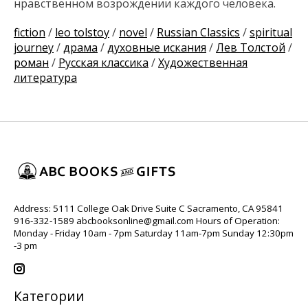
нравственном возрождении каждого человека.
fiction
/
leo tolstoy
/
novel
/
Russian Classics
/
spiritual
journey
/
драма
/
духовные искания
/
Лев Толстой
/
роман
/
Русская классика
/
Художественная
литература
Address: 5111 College Oak Drive Suite C Sacramento, CA 95841
916-332-1589
abcbooksonline@gmail.com
Hours of Operation:
Monday - Friday 10am - 7pm Saturday 11am-7pm Sunday 12:30pm
-3 pm
Категории