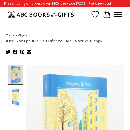
Free shipping on orders over $100! Use code FREESHIP at checkout!
Отложенные т
Корзина
На главную
/
Жизнь за Гранью, или Обретенное Счастье, Шторк
Product image slideshow Items