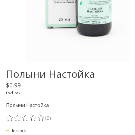
Полыни Настойка
$6.99
Excl. tax
Полыни Настойка
(0)
The rating of this product is
0
out of 5
In stock