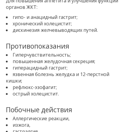
Для повышения аппетита и улучшения функции
органов ЖКТ:
гипо- и анацидный гастрит;
хронический холецистит;
дискинезия желчевыводящих путей.
Противопоказания
Гиперчувствительность;
повышенная желудочная секреция;
гиперацидный гастрит;
язвенная болезнь желудка и 12-перстной
кишки;
рефлюкс-эзофагит;
острый холецистит.
Побочные действия
Аллергические реакции,
изжога,
гастралгия,