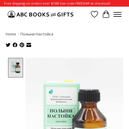
Free shipping on orders over $100! Use code FREESHIP at checkout!
Wish List
Cart
Home
/
Полыни Настойка
Product image slideshow Items