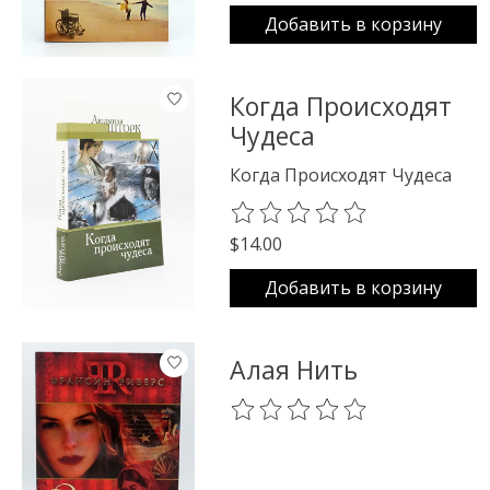
Добавить в корзину
Когда Происходят
Чудеса
Когда Происходят Чудеса
The rating of this product is
0
o
$14.00
Добавить в корзину
Алая Нить
The rating of this product is
0
o