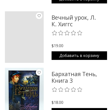
Вечный урок, Л.
К. Хиггс
The rating of this product is
0
o
$19.00
Добавить в корзину
Бархатная Тень,
Книга 3
The rating of this product is
0
o
$18.00