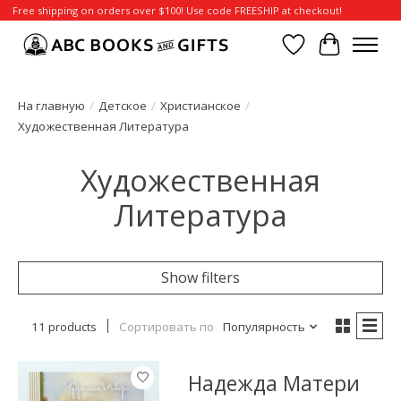
Free shipping on orders over $100! Use code FREESHIP at checkout!
Отложенные т
Корзина
На главную
/
Детское
/
Христианское
/
Художественная Литература
Художественная
Литература
Show filters
11 products
Сортировать по
Популярность
Надежда Матери