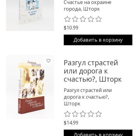
Счастье на окраине
города, Шторк
The rating of this product is
0
o
$10.99
Добавить в корзину
Разгул страстей
или дорога к
счастью?, Шторк
Разгул страстей или
дорога к счастью?,
Шторк
The rating of this product is
0
o
$14.99
Добавить в корзину