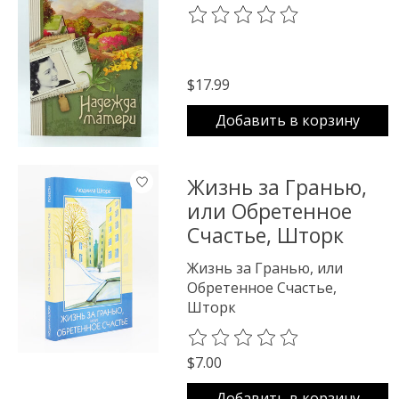
The rating of this product is
0
o
$17.99
Добавить в корзину
Жизнь за Гранью,
или Обретенное
Счастье, Шторк
Жизнь за Гранью, или
Обретенное Счастье,
Шторк
The rating of this product is
0
o
$7.00
Добавить в корзину