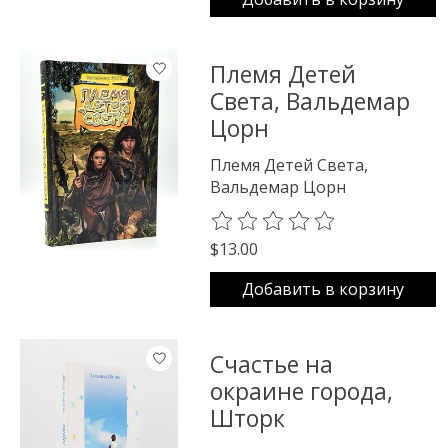
Племя Детей
Света, Вальдемар
Цорн
Племя Детей Света,
Вальдемар Цорн
The rating of this product is
0
o
$13.00
Добавить в корзину
Счастье на
окраине города,
Шторк