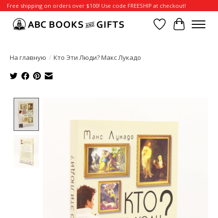
Free shipping on orders over $100! Use code FREESHIP at checkout!
Отложенные т
Корзина
На главную
/
Кто Эти Люди? Макс Лукадо
Product image slideshow Items