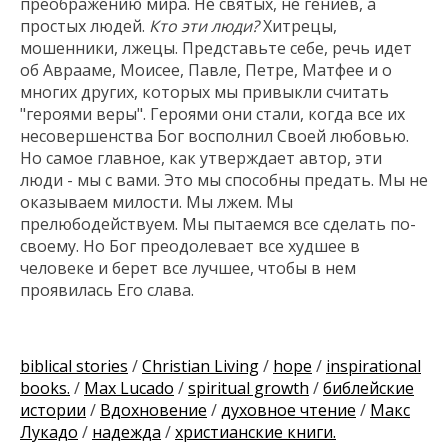
преображению мира. Не святых, не гениев, а
простых людей.
Кто эти люди?
Хитрецы,
мошенники, лжецы. Представьте себе, речь идет
об Аврааме, Моисее, Павле, Петре, Матфее и о
многих других, которых мы привыкли считать
"героями веры". Героями они стали, когда все их
несовершенства Бог восполнил Своей любовью.
Но самое главное, как утверждает автор, эти
люди - мы с вами. Это мы способны предать. Мы не
оказываем милости. Мы лжем. Мы
прелюбодействуем. Мы пытаемся все сделать по-
своему. Но Бог преодолевает все худшее в
человеке и берет все лучшее, чтобы в нем
проявилась Его слава.
biblical stories
/
Christian Living
/
hope
/
inspirational
books.
/
Max Lucado
/
spiritual growth
/
библейские
истории
/
Вдохновение
/
духовное чтение
/
Макс
Лукадо
/
надежда
/
христианские книги.