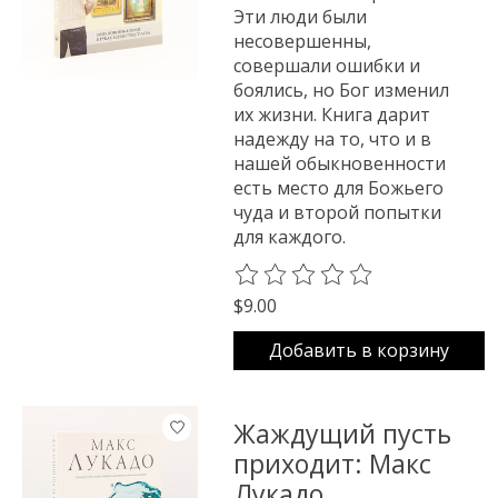
Эти люди были
несовершенны,
совершали ошибки и
боялись, но Бог изменил
их жизни. Книга дарит
надежду на то, что и в
нашей обыкновенности
есть место для Божьего
чуда и второй попытки
для каждого.
The rating of this product is
0
o
$9.00
Добавить в корзину
Жаждущий пусть
приходит: Макс
Лукадо