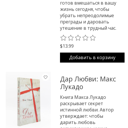
готов вмешаться в вашу
жизнь сегодня, чтобы
убрать непреодолимые
преграды и даровать
утешение в трудный час.
The rating of this product is
0
o
$13.99
Добавить в корзину
Дар Любви: Макс
Лукадо
Книга Макса Лукадо
раскрывает секрет
истинной любви. Автор
утверждает: чтобы
дарить любовь