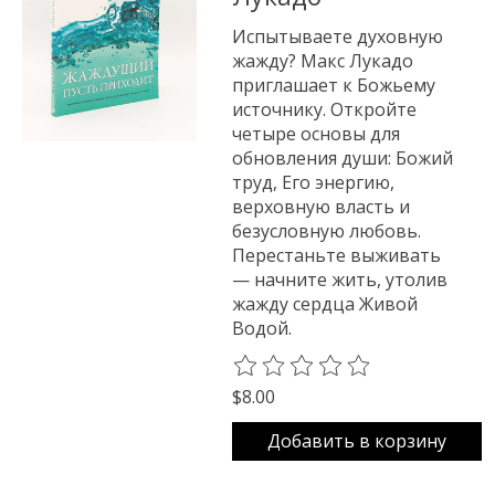
Испытываете духовную
жажду? Макс Лукадо
приглашает к Божьему
источнику. Откройте
четыре основы для
обновления души: Божий
труд, Его энергию,
верховную власть и
безусловную любовь.
Перестаньте выживать
— начните жить, утолив
жажду сердца Живой
Водой.
The rating of this product is
0
o
$8.00
Добавить в корзину