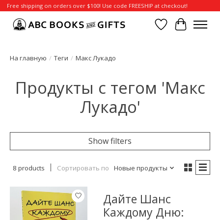
Free shipping on orders over $100! Use code FREESHIP at checkout!
Отложенные т
Корзина
На главную
/
Теги
/
Макс Лукадо
Продукты с тегом 'Макс
Лукадо'
Show filters
8 products
Сортировать по
Новые продукты
Дайте Шанс
Каждому Дню: