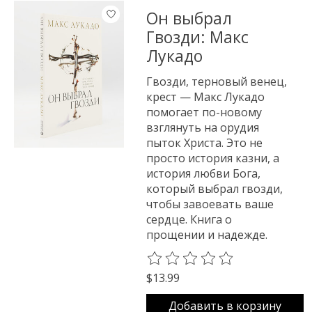
Он выбрал
Гвозди: Макс
Лукадо
Гвозди, терновый венец,
крест — Макс Лукадо
помогает по-новому
взглянуть на орудия
пыток Христа. Это не
просто история казни, а
история любви Бога,
который выбрал гвозди,
чтобы завоевать ваше
сердце. Книга о
прощении и надежде.
The rating of this product is
0
o
$13.99
Добавить в корзину