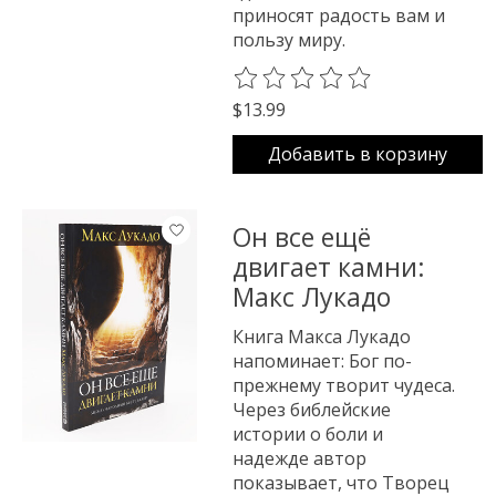
приносят радость вам и
пользу миру.
The rating of this product is
0
o
$13.99
Добавить в корзину
Он все ещё
двигает камни:
Макс Лукадо
Книга Макса Лукадо
напоминает: Бог по-
прежнему творит чудеса.
Через библейские
истории о боли и
надежде автор
показывает, что Творец