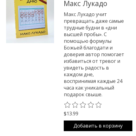
Макс Лукадо
Макс Лукадо учит
превращать даже самые
трудные будни в «дни
высшей пробы». С
помощью формулы
Божьей благодати и
доверия автор помогает
избавиться от тревог и
увидеть радость в
каждом дне,
воспринимая каждые 24
часа как уникальный
подарок свыше.
The rating of this product is
0
o
$13.99
Добавить в корзину