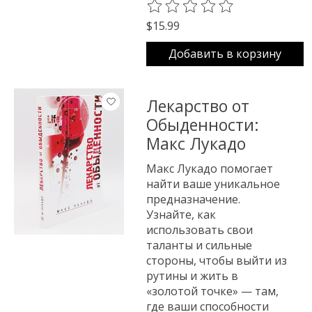
The rating of this product is
0
o
$15.99
Добавить в корзину
Лекарство от
Обыденности:
Макс Лукадо
Макс Лукадо помогает
найти ваше уникальное
предназначение.
Узнайте, как
использовать свои
таланты и сильные
стороны, чтобы выйти из
рутины и жить в
«золотой точке» — там,
где ваши способности