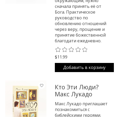
окружающим, нужно
сначала принять её от
Бога. Практическое
руководство по
обновлению отношений
через веру, прощение и
принятие божественной
благодати ежедневно.
The rating of this product is
0
o
$11.99
Добавить в корзину
Кто Эти Люди?
Макс Лукадо
Макс Лукадо приглашает
познакомиться с
библейскими героями.