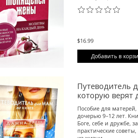
The rating of this prod
$16.99
Добавить в корз
Путеводитель д
которую верят 
Пособие для матерей,
дочерью 9–12 лет. Кн
Боге, себе и дружбе, 
практические советы,