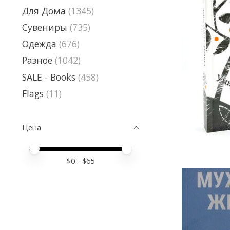
Для Дома
(1345)
Сувениры
(735)
Одежда
(676)
Разное
(1042)
SALE - Books
(458)
Flags
(11)
Цена
Price minimum value
Price maximum value
$
0
- $
65