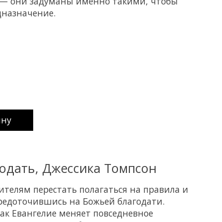
— они задуманы именно такими, чтобы
дназначение.
uct is
0
out of 5
ину
одать, Джессика Томпсон
ителям перестать полагаться на правила и
редоточившись на Божьей благодати.
ак Евангелие меняет повседневное