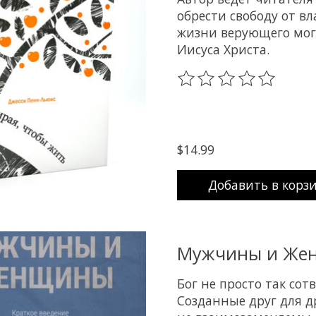
обрести свободу от вл
жизни верующего могл
Иисуса Христа.
The rating of this prod
$14.99
Добавить в корз
Мужчины и Жен
Бог не просто так со
Созданные друг для 