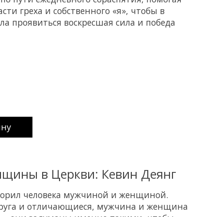
асти греха и собственного «я», чтобы в
а проявиться воскресшая сила и победа
uct is
0
out of 5
ину
щины в Церкви: Кевин Деянг
творил человека мужчиной и женщиной.
друга и отличающиеся, мужчина и женщина