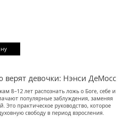
uct is
0
out of 5
ину
ю верят девочки: Нэнси ДеМосс
ам 8–12 лет распознать ложь о Боге, себе и
лачают популярные заблуждения, заменяя
й. Это практическое руководство, которое
духовную свободу в период взросления.
uct is
0
out of 5