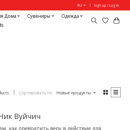
RU
Sign up / Log in
ля Дома
Сувениры
Одежда
ds
Сортировать по
Новые продукты
ducts
Ник Вуйчич
ем, как превратить веру в действие для