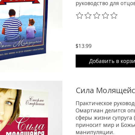
руководство для отцов
The rating of this prod
$13.99
Добавить в корз
Сила Молящейс
Практическое руковод
Омартиан делится оп
сферы жизни супруга (
приносит мир и Божье
манипуляции.