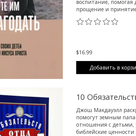
воспитание, помогая 
прощение и принятие
The rating of this prod
$16.99
Добавить в корз
10 Обязательс
Джош Макдауэлл раскр
помогут земным папа
отношения с детьми, 
библейские ценности 