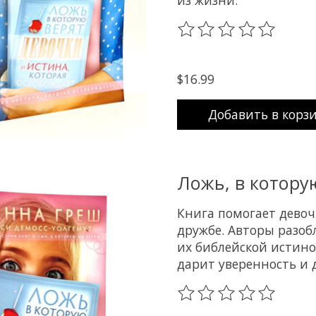
из жизни.
The rating of this prod
$16.99
Добавить в корз
Ложь, в котору
Книга помогает девочк
дружбе. Авторы разоб
их библейской истино
дарит уверенность и 
The rating of this prod