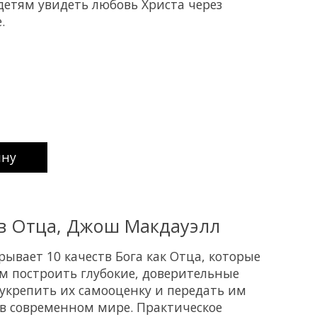
детям увидеть любовь Христа через
.
uct is
0
out of 5
ину
тв Отца, Джош Макдауэлл
ывает 10 качеств Бога как Отца, которые
м построить глубокие, доверительные
укрепить их самооценку и передать им
в современном мире. Практическое