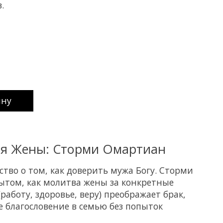
.
uct is
0
out of 5
ину
я Жены: Сторми Омартиан
ство о том, как доверить мужа Богу. Сторми
ытом, как молитва жены за конкретные
работу, здоровье, веру) преображает брак,
 благословение в семью без попыток