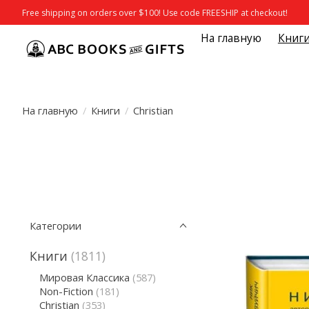
Free shipping on orders over $100! Use code FREESHIP at checkout!
На главную
Книг
На главную
/
Книги
/
Christian
Категории
Книги
(1811)
Мировая Классика
(587)
Non-Fiction
(181)
Christian
(353)