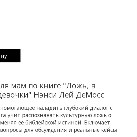
uct is
0
out of 5
ину
ля мам по книге "Ложь, в
девочки" Нэнси Лей ДеМосс
 помогающее наладить глубокий диалог с
ига учит распознавать культурную ложь о
заменяя её библейской истиной. Включает
 вопросы для обсуждения и реальные кейсы