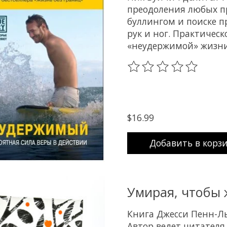
преодоления любых пр
буллингом и поиске п
рук и ног. Практическ
«неудержимой» жизни
The rating of this prod
$16.99
Добавить в корз
Умирая, чтобы 
Книга Джесси Пенн-Ль
Автор ведет читателя