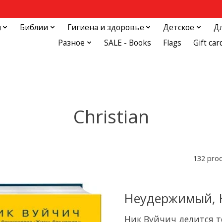
и
Библии
Гигиена и здоровье
Детское
Д
Разное
SALE - Books
Flags
Gift car
Christian
132 pro
Неудержимый, 
Ник Вуйчич делится т