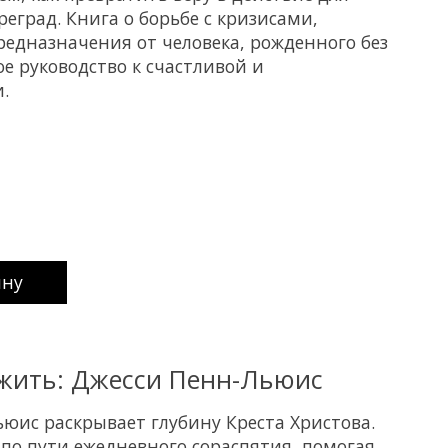
еград. Книга о борьбе с кризисами,
редназначения от человека, рожденного без
ое руководство к счастливой и
.
uct is
0
out of 5
ину
жить: Джесси Пенн-Льюис
юис раскрывает глубину Креста Христова.
 по пути ежедневного сораспятия, помогая