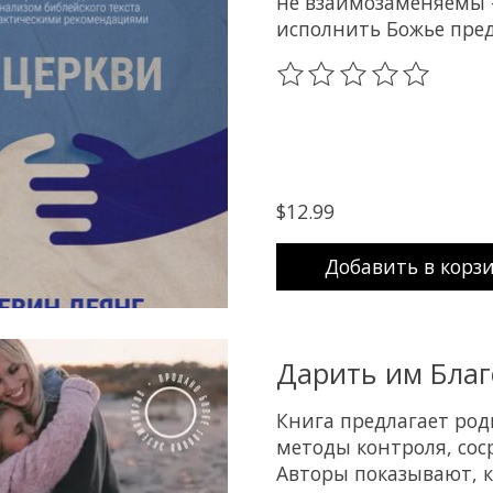
не взаимозаменяемы 
исполнить Божье пре
The rating of this prod
$12.99
Добавить в корз
Дарить им Благ
Книга предлагает род
методы контроля, сос
Авторы показывают, к