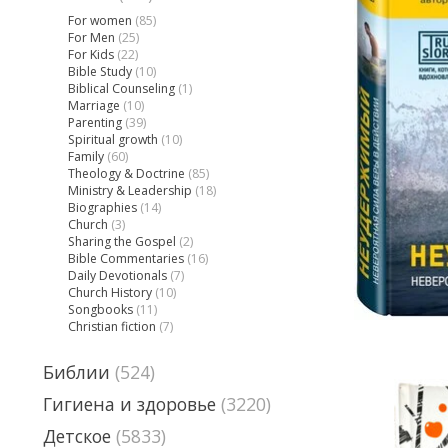
For women
(85)
For Men
(25)
For Kids
(22)
Bible Study
(10)
Biblical Counseling
(1)
Marriage
(10)
Parenting
(39)
Spiritual growth
(10)
Family
(60)
Theology & Doctrine
(85)
Ministry & Leadership
(18)
Biographies
(14)
Church
(3)
Sharing the Gospel
(2)
Bible Commentaries
(16)
Daily Devotionals
(7)
Church History
(10)
Songbooks
(11)
Christian fiction
(7)
Библии
(524)
Гигиена и здоровье
(3220)
Детское
(5833)