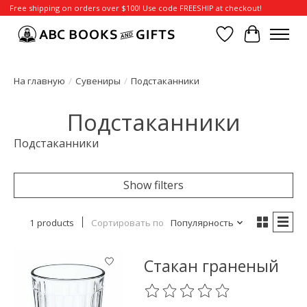
Free shipping on orders over $100! Use code FREESHIP at checkout!
Отложенные т
Корзина
На главную
/
Сувениры
/
Подстаканники
Подстаканники
Подстаканники
Show filters
1 products
Сортировать по
Популярность
Стакан граненый
The rating of this product is
0
o