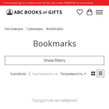
Free shipping on orders over $100! Use code FREESHIP at checkout!
Отложенные т
Корзина
На главную
/
Сувениры
/
Bookmarks
Bookmarks
Show filters
0 products
Сортировать по
Популярность
Продуктов не найдено!