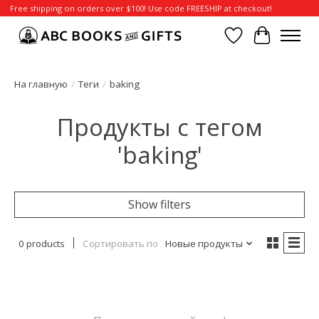
Free shipping on orders over $100! Use code FREESHIP at checkout!
Отложенные т
Корзина
На главную
/
Теги
/
baking
Продукты с тегом
'baking'
Show filters
0 products
Сортировать по
Новые продукты