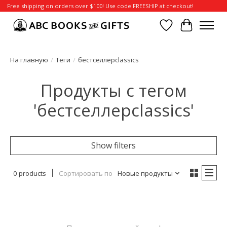
Free shipping on orders over $100! Use code FREESHIP at checkout!
Отложенные т
Корзина
На главную
/
Теги
/
бестселлерclassics
Продукты с тегом
'бестселлерclassics'
Show filters
0 products
Сортировать по
Новые продукты