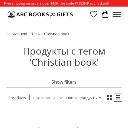
Free shipping on orders over $100! Use code FREESHIP at checkout!
Отложенные т
Корзина
На главную
/
Теги
/
Christian book
Продукты с тегом
'Christian book'
Show filters
0 products
Сортировать по
Новые продукты