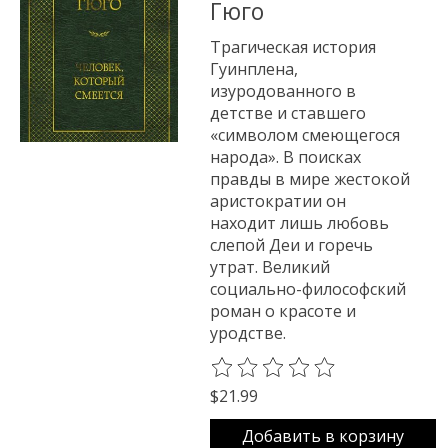
Гюго
Трагическая история
Гуинплена,
изуродованного в
детстве и ставшего
«символом смеющегося
народа». В поисках
правды в мире жестокой
аристократии он
находит лишь любовь
слепой Деи и горечь
утрат. Великий
социально-философский
роман о красоте и
уродстве.
The rating of this product is
0
o
$21.99
Добавить в корзину