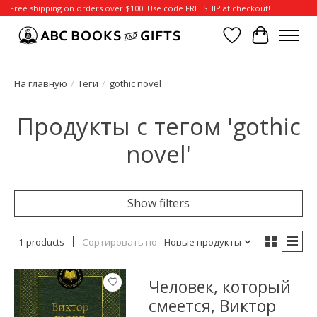
Free shipping on orders over $100! Use code FREESHIP at checkout!
Отложенные т
Корзина
На главную
/
Теги
/
gothic novel
Продукты с тегом 'gothic
novel'
Show filters
1 products
Сортировать по
Новые продукты
Человек, который
смеется, Виктор