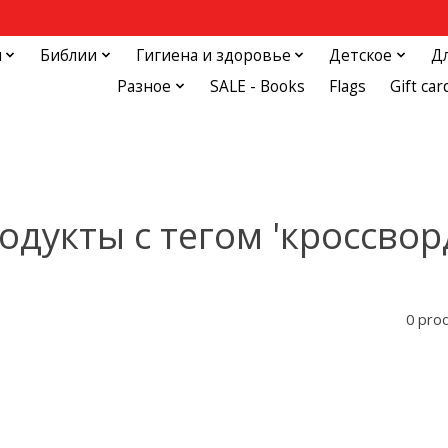
и
Библии
Гигиена и здоровье
Детское
Д
Разное
SALE - Books
Flags
Gift car
одукты с тегом 'кроссвор
0 pro