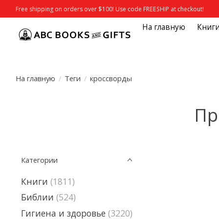
Free shipping on orders over $100! Use code FREESHIP at checkout!
На главную
Книг
На главную
/
Теги
/
кроссворды
Пр
Категории
Книги
(1811)
Библии
(524)
Гигиена и здоровье
(3220)