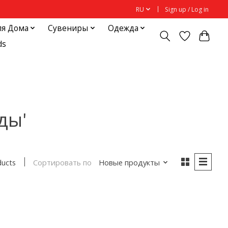
RU
Sign up / Log in
ля Дома
Сувениры
Одежда
ds
ды'
Сортировать по
Новые продукты
ducts