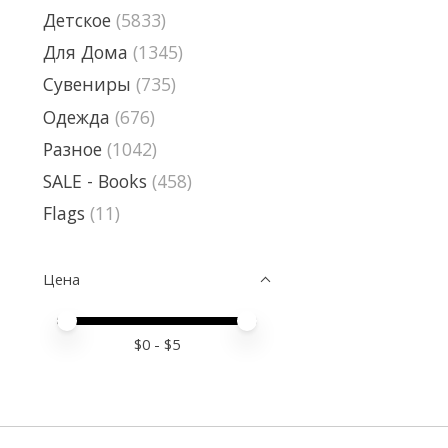
Детское
(5833)
Для Дома
(1345)
Сувениры
(735)
Одежда
(676)
Разное
(1042)
SALE - Books
(458)
Flags
(11)
Цена
Price minimum value
Price maximum value
$
0
- $
5