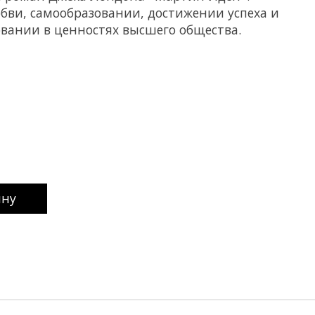
бви, самообразовании, достижении успеха и
вании в ценностях высшего общества.
uct is
0
out of 5
ину