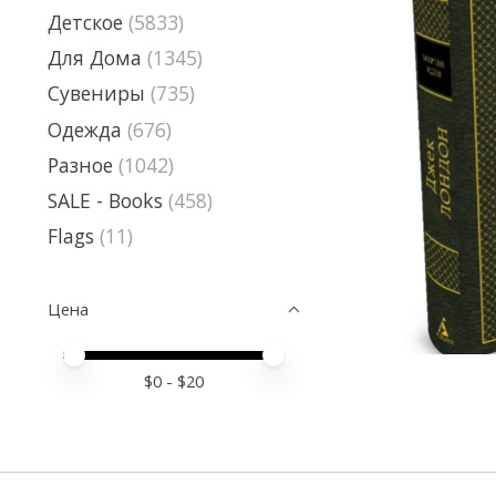
Детское
(5833)
Для Дома
(1345)
Сувениры
(735)
Одежда
(676)
Разное
(1042)
SALE - Books
(458)
Flags
(11)
Цена
Price minimum value
Price maximum value
$
0
- $
20