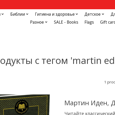
и
Библии
Гигиена и здоровье
Детское
Д
Разное
SALE - Books
Flags
Gift car
одукты с тегом 'martin ed
1 pro
Мартин Иден, 
Читайте классически