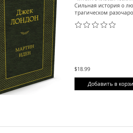
Сильная история о лю
трагическом разочаро
The rating of this prod
$18.99
Добавить в корз