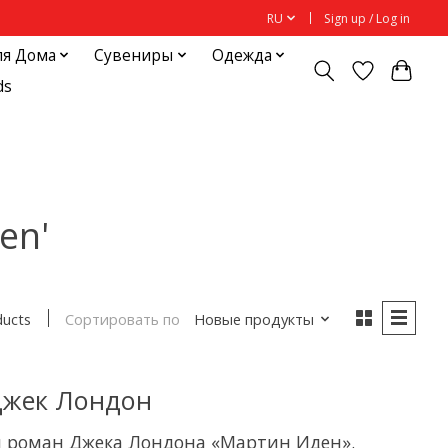
RU
Sign up / Log in
ля Дома
Сувениры
Одежда
ds
en'
Сортировать по
Новые продукты
ducts
Джек Лондон
й роман Джека Лондона «Мартин Иден».