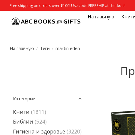
Free shipping on orders over $100! Use code FREESHIP at checkout!
На главную
Книг
На главную
/
Теги
/
martin eden
Пр
Категории
Книги
(1811)
Библии
(524)
Гигиена и здоровье
(3220)