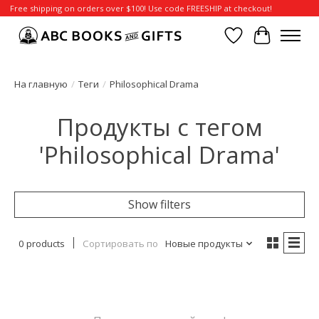
Free shipping on orders over $100! Use code FREESHIP at checkout!
Отложенные т
Корзина
На главную
/
Теги
/
Philosophical Drama
Продукты с тегом
'Philosophical Drama'
Show filters
0 products
Сортировать по
Новые продукты