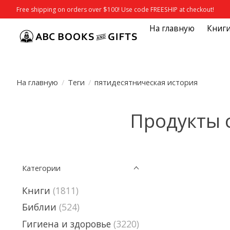
Free shipping on orders over $100! Use code FREESHIP at checkout!
На главную
Книг
На главную
/
Теги
/
пятидесятническая история
Продукты с
Категории
Книги
(1811)
Библии
(524)
Гигиена и здоровье
(3220)