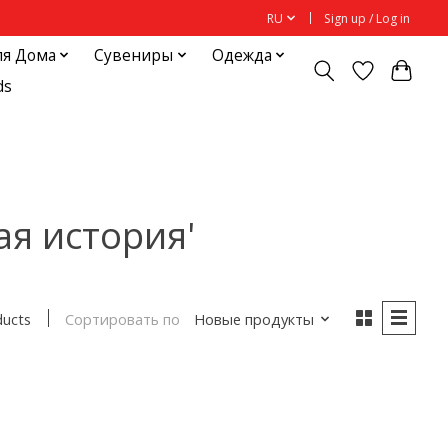
RU
Sign up / Log in
ля Дома
Сувениры
Одежда
ds
ая история'
Сортировать по
Новые продукты
ducts